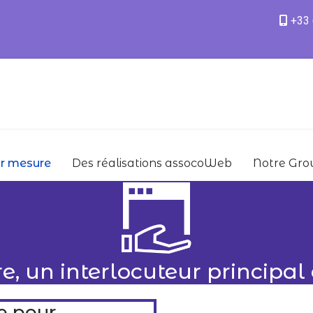
+33 
ur mesure
Des réalisations assocoWeb
Notre Gro
re, un interlocuteur principa
e pour