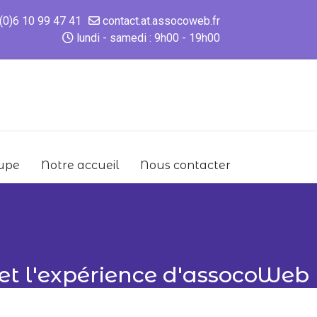
(0)6 10 99 47 41
contact.at.assocoweb.fr
lundi - samedi : 9h00 - 19h00
upe
Notre accueil
Nous contacter
l et l'expérience d'assocoWeb