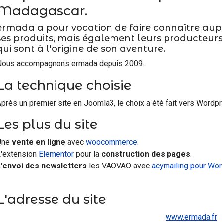
Madagascar.
ermada a pour vocation de faire connaître aupr
ses produits, mais également leurs producteurs e
qui sont à l'origine de son aventure.
Nous accompagnons ermada depuis 2009.
La technique choisie
Après un premier site en Joomla3, le choix a été fait vers Wordp
Les plus du site
Une
vente en ligne
avec
woocommerce
.
L'extension
Elementor
pour la
construction des pages
.
'
envoi des newsletters
les VAOVAO avec
acymailing pour Wo
L'adresse du site
www.ermada.fr