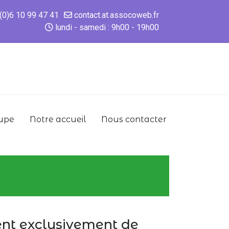
(0)6 10 99 47 41
contact.at.assocoweb.fr
lundi - samedi : 9h00 - 19h00
upe
Notre accueil
Nous contacter
nt exclusivement de